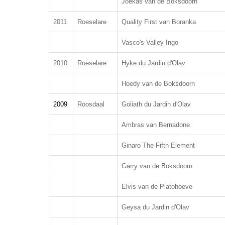
Joekas van de Boksdoorn
2011
Roeselare
Quality First van Boranka
Vasco's Valley Ingo
2010
Roeselare
Hyke du Jardin d'Olav
Hoedy van de Boksdoorn
2009
Roos
daal
Goliath du Jardin d'Olav
Ambras van Bernadone
Ginaro The Fifth Element
Garry van de Boksdoorn
Elvis van de Platohoeve
Geysa du Jardin d'Olav