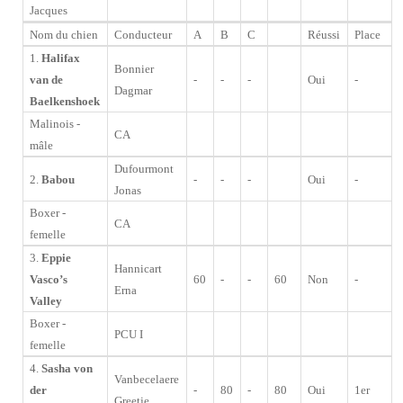
Jacques
Nom du chien
Conducteur
A
B
C
Réussi
Place
1.
Halifax
Bonnier
van de
-
-
-
Oui
-
Dagmar
Baelkenshoek
Malinois -
CA
mâle
Dufourmont
2.
Babou
-
-
-
Oui
-
Jonas
Boxer -
CA
femelle
3.
Eppie
Hannicart
Vasco’s
60
-
-
60
Non
-
Erna
Valley
Boxer -
PCU I
femelle
4.
Sasha von
Vanbecelaere
der
-
80
-
80
Oui
1er
Greetje