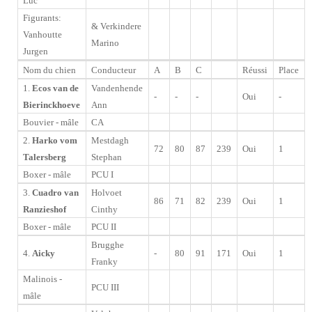
Luc
Figurants:
& Verkindere
Vanhoutte
Marino
Jurgen
Nom du chien
Conducteur
A
B
C
Réussi
Place
1.
Ecos van de
Vandenhende
-
-
-
Oui
-
Bierinckhoeve
Ann
Bouvier - mâle
CA
2.
Harko vom
Mestdagh
72
80
87
239
Oui
1
Talersberg
Stephan
Boxer - mâle
PCU I
3.
Cuadro van
Holvoet
86
71
82
239
Oui
1
Ranzieshof
Cinthy
Boxer - mâle
PCU II
Brugghe
4.
Aicky
-
80
91
171
Oui
1
Franky
Malinois -
PCU III
mâle