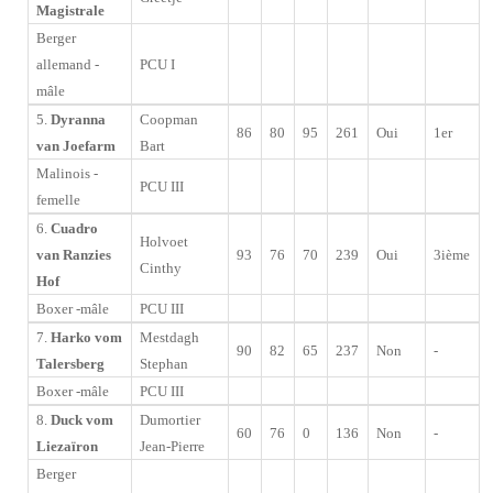
Magistrale
Berger
allemand -
PCU I
mâle
5.
Dyranna
Coopman
86
80
95
261
Oui
1er
van Joefarm
Bart
Malinois -
PCU III
femelle
6.
Cuadro
Holvoet
van Ranzies
93
76
70
239
Oui
3ième
Cinthy
Hof
Boxer -mâle
PCU III
7.
Harko vom
Mestdagh
90
82
65
237
Non
-
Talersberg
Stephan
Boxer -mâle
PCU III
8.
Duck vom
Dumortier
60
76
0
136
Non
-
Liezaïron
Jean-Pierre
Berger