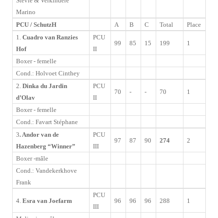
Stevie & Verkindere
Marino
PCU / SchutzH
A
B
C
Total
Place
1.
Cuadro van Ranzies
PCU
99
85
15
199
1
Hof
II
Boxer
- femelle
Cond.: Holvoet Cinthey
2.
Dinka du Jardin
PCU
70
-
-
70
1
d’Olav
II
Boxer - femelle
Cond.: Favart Stéphane
3
. Andor van de
PCU
97
87
90
274
2
Hazenberg
“Winner”
III
Boxer -mâle
Cond.: Vandekerkhove
Frank
PCU
4.
Esra van Joefarm
96
96
96
288
1
III