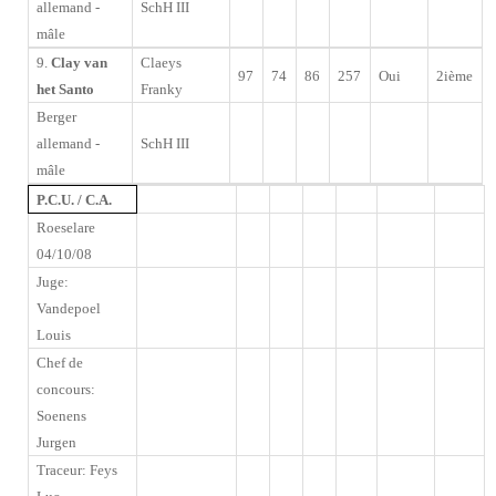
allemand -
SchH III
mâle
9.
Clay van
Claeys
97
74
86
257
Oui
2ième
het Santo
Franky
Berger
allemand -
SchH III
mâle
P.C.U. / C.A.
Roeselare
04/10/08
Juge:
Vandepoel
Louis
Chef de
concours:
Soenens
Jurgen
Traceur
: Feys