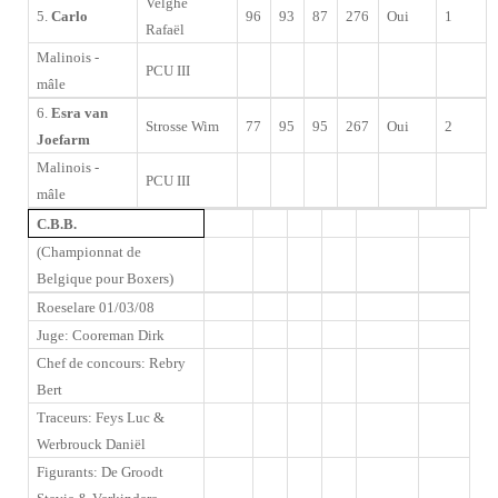
Velghe
5.
Carlo
96
93
87
276
Oui
1
Rafaël
Malinois -
PCU III
mâle
6.
Esra van
Strosse Wim
77
95
95
267
Oui
2
Joefarm
Malinois -
PCU III
mâle
C.B.B.
(Championnat de
Belgique pour Boxers)
Roeselare 01/03/08
Juge: Cooreman Dirk
Chef de concours: Rebry
Bert
Traceurs
: Feys Luc &
Werbrouck Daniël
Figurants: De Groodt