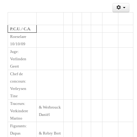
P.C.U. / C.A.
Roeselare
10/10/09
Juge:
Verlinden
Geert
Chef de
concours:
Verleysen
Tine
Traceurs
:
&
Werbrouck
Verkindere
Daniël
Marino
Figurants:
Dupas
&
Rebry Bert