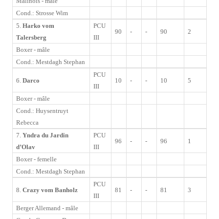
Malinois - mâle
Cond.: Strosse Wim
5.
Harko vom
PCU
90
-
-
90
2
Talersberg
III
Boxer - mâle
Cond.: Mestdagh Stephan
PCU
6.
Darco
10
-
-
10
5
III
Boxer - mâle
Cond.: Huysentruyt
Rebecca
7.
Yndra du Jardin
PCU
96
-
-
96
1
d’Olav
III
Boxer - femelle
Cond.: Mestdagh Stephan
PCU
8.
Crazy vom Banholz
81
-
-
81
3
III
Berger Allemand - mâle