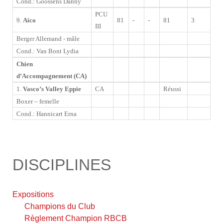
Cond.: Goossens Danny
PCU
9.
Aico
81
-
-
81
3
III
Berger Allemand - mâle
Cond.: Van Bont Lydia
Chien
d’Accompagnement (CA)
1.
Vasco’s Valley Eppie
CA
Réussi
Boxer – femelle
Cond.: Hannicart Erna
DISCIPLINES
Expositions
Champions du Club
Règlement Champion RBCB