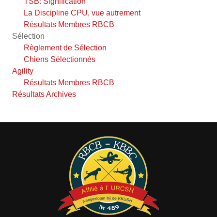
TSB: Signification
La Discipline CPU, vue autrement
Résultats Membres RBCB
Sélection
Règlement de Sélection
Chiens Sélectionnés
Agility
Résultats Membres RBCB
Résultats Archives