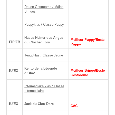
Reuen Gestr
oomd / Mâles
Bringés
Puppyklas / Classe Puppy
Hades Heiner des Anges
Meilleur Puppy/Beste
1TP/ZB
du Clocher Tors
Puppy
Jeugdklas / Classe Jeune
Kento de la Légende
Meilleur Bringé/Beste
1U/EX
d’Olav
Gestroomd
Intermediaire klas / Classe
Intermédiaire
1U/EX
Jack du Clou Dore
CAC