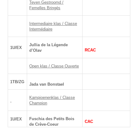
Teven Gestroomd /
Femelles Bringés
Intermediaire klas / Classe
Intermédiaire
Jullia de la Légende
1U/EX
RCAC
d’Olav
Open klas / Classe Ouverte
1TB/ZG
Jada van Bonstael
Kampioenenklas / Classe
Champion
Fuschia des Petits Bois
1U/EX
CAC
de Crève-Coeur