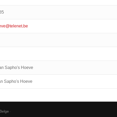
85
ve@telenet.be
Van Sapho's Hoeve
an Sapho's Hoeve
 Belge