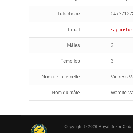
Téléphone
04737127
Email
saphoshoe
Mâles
2
Femelles
3
Nom de la femelle
Victress 
Nom du mâle
Wardite V
Copyright © 2026
Royal Boxer Club